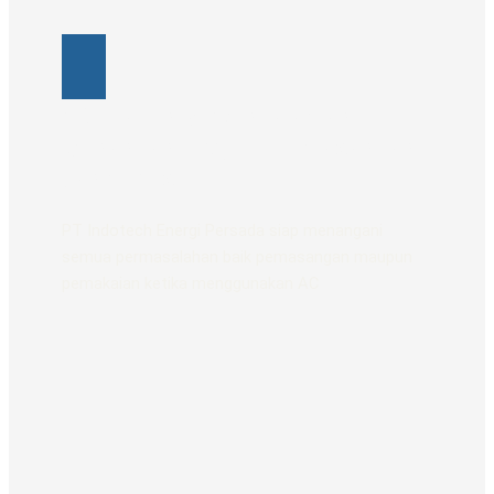
10+ Tahun Berpengalaman
Menangani Project Pemasangan
dan Servis Ac
PT Indotech Energi Persada siap menangani
semua permasalahan baik pemasangan maupun
pemakaian ketika menggunakan AC