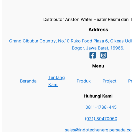
Distributor Ariston Water Heater Resmi dan 
Address
Grand Cibubur Country, No.10 Ruko Food Plaza 6, Cikeas Udik
Bogor, Jawa Barat, 16966.
Menu
Tentang
Beranda
Produk
Project
P
Kami
Hubungi Kami
0811-1788-445
(021) 80470060
sales@indotechenergipersada.co.