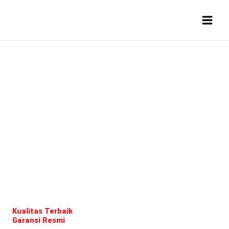
Lewati
ke
konten
Produk
Kualitas Terbaik
Garansi Resmi