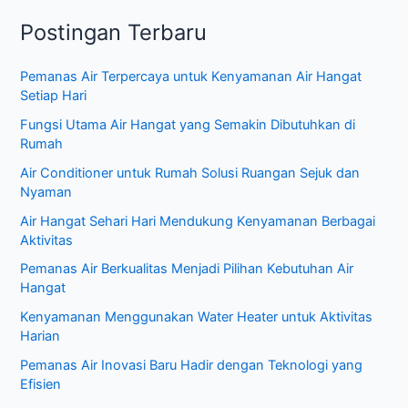
a
Postingan Terbaru
r
i
Pemanas Air Terpercaya untuk Kenyamanan Air Hangat
u
Setiap Hari
n
Fungsi Utama Air Hangat yang Semakin Dibutuhkan di
t
Rumah
u
Air Conditioner untuk Rumah Solusi Ruangan Sejuk dan
k
Nyaman
:
Air Hangat Sehari Hari Mendukung Kenyamanan Berbagai
Aktivitas
Pemanas Air Berkualitas Menjadi Pilihan Kebutuhan Air
Hangat
Kenyamanan Menggunakan Water Heater untuk Aktivitas
Harian
Pemanas Air Inovasi Baru Hadir dengan Teknologi yang
Efisien