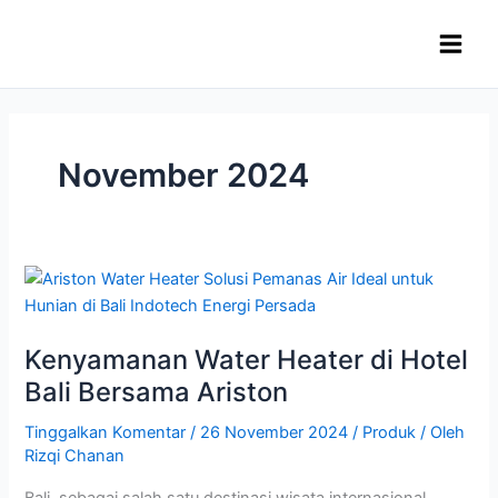
Lewati
ke
konten
November 2024
Kenyamanan
Water
Heater
Kenyamanan Water Heater di Hotel
di
Hotel
Bali Bersama Ariston
Bali
Tinggalkan Komentar
/
26 November 2024
/
Produk
/ Oleh
Bersama
Rizqi Chanan
Ariston
Bali, sebagai salah satu destinasi wisata internasional,