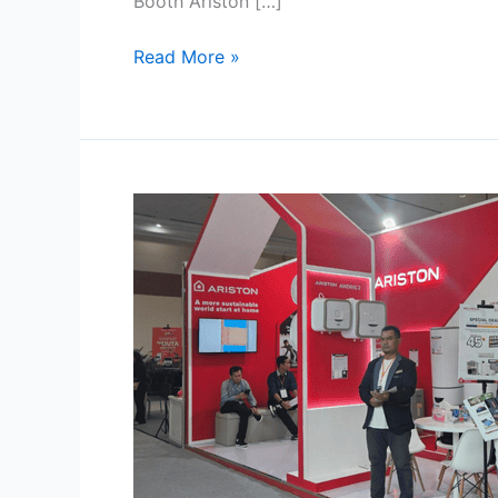
Booth Ariston […]
Read More »
Booth
A-
10A,
Ariston
Water
Heater
di
Pameran
Jakarta
Convention
Center