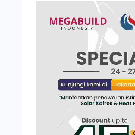
Indotech
Energi
Persada
Hadir
di
Pameran
Jakarta
Convention
Center
2025