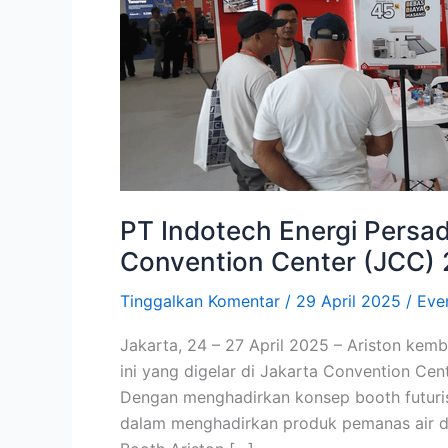
Ariston
di
Jakarta
Convention
Center
(JCC)
2025
PT Indotech Energi Persada
Convention Center (JCC)
Tinggalkan Komentar
/
29 April 2025
/
Eve
Jakarta, 24 – 27 April 2025 – Ariston kemb
ini yang digelar di Jakarta Convention Cen
Dengan menghadirkan konsep booth futuris
dalam menghadirkan produk pemanas air da