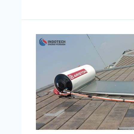
Alat
Pemanas
Air
Tenaga
Matahari
dari
Ariston,
Kenalan
Yuk!