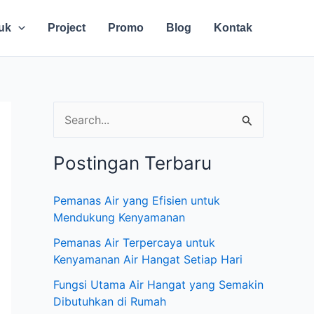
uk
Project
Promo
Blog
Kontak
C
a
Postingan Terbaru
r
i
Pemanas Air yang Efisien untuk
u
Mendukung Kenyamanan
n
Pemanas Air Terpercaya untuk
t
Kenyamanan Air Hangat Setiap Hari
u
Fungsi Utama Air Hangat yang Semakin
Dibutuhkan di Rumah
k