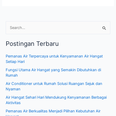
C
a
Postingan Terbaru
r
i
Pemanas Air Terpercaya untuk Kenyamanan Air Hangat
u
Setiap Hari
n
Fungsi Utama Air Hangat yang Semakin Dibutuhkan di
t
Rumah
u
Air Conditioner untuk Rumah Solusi Ruangan Sejuk dan
k
Nyaman
:
Air Hangat Sehari Hari Mendukung Kenyamanan Berbagai
Aktivitas
Pemanas Air Berkualitas Menjadi Pilihan Kebutuhan Air