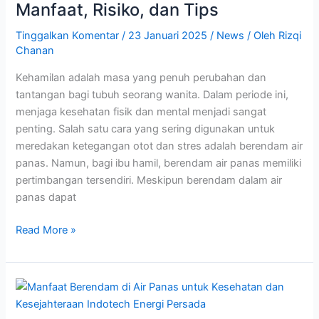
Ibu
Manfaat, Risiko, dan Tips
Hamil
Tinggalkan Komentar
/
23 Januari 2025
/
News
/ Oleh
Rizqi
Manfaat,
Chanan
Risiko,
dan
Kehamilan adalah masa yang penuh perubahan dan
Tips
tantangan bagi tubuh seorang wanita. Dalam periode ini,
menjaga kesehatan fisik dan mental menjadi sangat
penting. Salah satu cara yang sering digunakan untuk
meredakan ketegangan otot dan stres adalah berendam air
panas. Namun, bagi ibu hamil, berendam air panas memiliki
pertimbangan tersendiri. Meskipun berendam dalam air
panas dapat
Read More »
Manfaat
Berendam