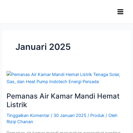
Lewati
ke
konten
Januari 2025
Pemanas
Air
Kamar
Pemanas Air Kamar Mandi Hemat
Mandi
Hemat
Listrik
Listrik
Tinggalkan Komentar
/
30 Januari 2025
/
Produk
/ Oleh
Rizqi Chanan
Pemanas air kamar mandi merupakan perangkat penting