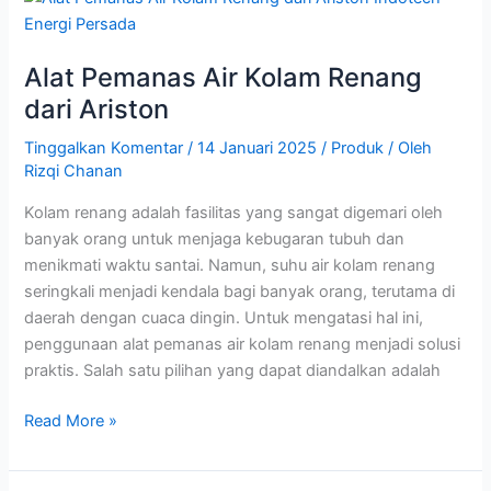
Pemanas
Air
Alat Pemanas Air Kolam Renang
Kolam
Renang
dari Ariston
dari
Tinggalkan Komentar
/
14 Januari 2025
/
Produk
/ Oleh
Ariston
Rizqi Chanan
Kolam renang adalah fasilitas yang sangat digemari oleh
banyak orang untuk menjaga kebugaran tubuh dan
menikmati waktu santai. Namun, suhu air kolam renang
seringkali menjadi kendala bagi banyak orang, terutama di
daerah dengan cuaca dingin. Untuk mengatasi hal ini,
penggunaan alat pemanas air kolam renang menjadi solusi
praktis. Salah satu pilihan yang dapat diandalkan adalah
Read More »