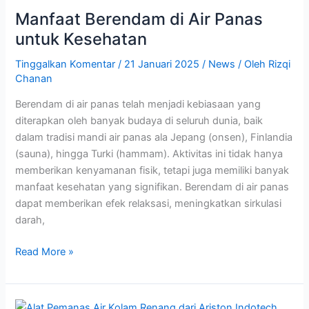
di
Manfaat Berendam di Air Panas
Air
Panas
untuk Kesehatan
untuk
Tinggalkan Komentar
/
21 Januari 2025
/
News
/ Oleh
Rizqi
Kesehatan
Chanan
Berendam di air panas telah menjadi kebiasaan yang
diterapkan oleh banyak budaya di seluruh dunia, baik
dalam tradisi mandi air panas ala Jepang (onsen), Finlandia
(sauna), hingga Turki (hammam). Aktivitas ini tidak hanya
memberikan kenyamanan fisik, tetapi juga memiliki banyak
manfaat kesehatan yang signifikan. Berendam di air panas
dapat memberikan efek relaksasi, meningkatkan sirkulasi
darah,
Read More »
Alat