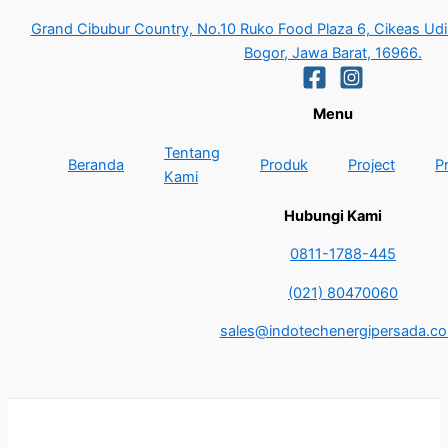
Grand Cibubur Country, No.10 Ruko Food Plaza 6, Cikeas Udik
Bogor, Jawa Barat, 16966.
Menu
Tentang
Beranda
Produk
Project
P
Kami
Hubungi Kami
0811-1788-445
(021) 80470060
sales@indotechenergipersada.co.