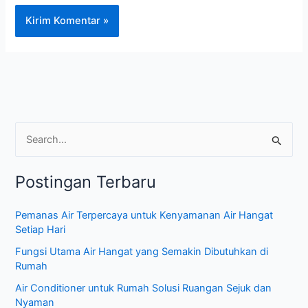
C
a
Postingan Terbaru
r
i
Pemanas Air Terpercaya untuk Kenyamanan Air Hangat
u
Setiap Hari
n
Fungsi Utama Air Hangat yang Semakin Dibutuhkan di
t
Rumah
u
Air Conditioner untuk Rumah Solusi Ruangan Sejuk dan
k
Nyaman