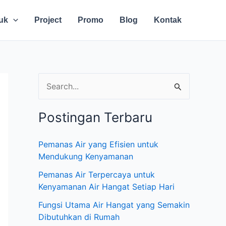
uk
Project
Promo
Blog
Kontak
C
a
Postingan Terbaru
r
i
Pemanas Air yang Efisien untuk
u
Mendukung Kenyamanan
n
Pemanas Air Terpercaya untuk
t
Kenyamanan Air Hangat Setiap Hari
u
Fungsi Utama Air Hangat yang Semakin
Dibutuhkan di Rumah
k