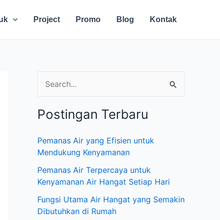
uk
Project
Promo
Blog
Kontak
C
a
Postingan Terbaru
r
i
Pemanas Air yang Efisien untuk
u
Mendukung Kenyamanan
n
Pemanas Air Terpercaya untuk
t
Kenyamanan Air Hangat Setiap Hari
u
Fungsi Utama Air Hangat yang Semakin
Dibutuhkan di Rumah
k