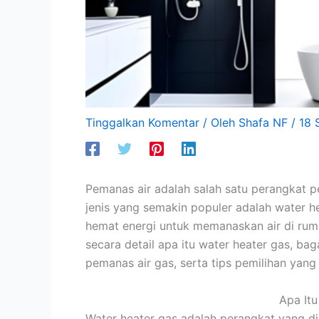
Tinggalkan Komentar
/ Oleh
Shafa NF
/
18 
Pemanas air adalah salah satu perangkat 
jenis yang semakin populer adalah water he
hemat energi untuk memanaskan air di ruma
secara detail apa itu water heater gas, b
pemanas air gas, serta tips pemilihan yang
Apa Itu
Water heater gas adalah perangkat yang 