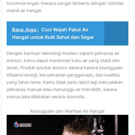
insomnia ringan merasa sangat terbantu dengan rutinitas
mandi air hangat.
Baca Juga :
Cuci Wajah Pakai Air
Hangat untuk Kulit Sehat dan Segar
Dengan bantuan teknologi modern seperti pemanas air
Ariston, kamu dapat menikmati suhu air yang stabil dan
aman. Produk-produk Ariston dikenal karena keunggulan
efisiensi energi, kenyamanan penggunaan, dan kualitas
yang tahan lama. Kamu tidak perlu repot lagi menyalakan
pemanas manual atau menunggu air mendidih, karena
semua bisa dilakukan secara otomatis.
Keunggulan dan Manfaat Air Hangat