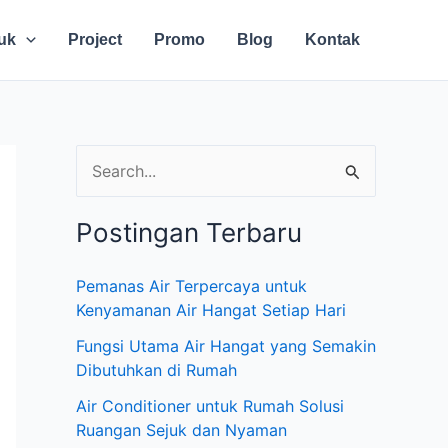
uk
Project
Promo
Blog
Kontak
C
a
Postingan Terbaru
r
i
Pemanas Air Terpercaya untuk
u
Kenyamanan Air Hangat Setiap Hari
n
Fungsi Utama Air Hangat yang Semakin
t
Dibutuhkan di Rumah
u
Air Conditioner untuk Rumah Solusi
Ruangan Sejuk dan Nyaman
k