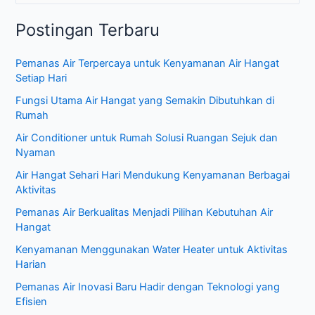
a
Postingan Terbaru
r
i
Pemanas Air Terpercaya untuk Kenyamanan Air Hangat
u
Setiap Hari
n
Fungsi Utama Air Hangat yang Semakin Dibutuhkan di
t
Rumah
u
Air Conditioner untuk Rumah Solusi Ruangan Sejuk dan
k
Nyaman
:
Air Hangat Sehari Hari Mendukung Kenyamanan Berbagai
Aktivitas
Pemanas Air Berkualitas Menjadi Pilihan Kebutuhan Air
Hangat
Kenyamanan Menggunakan Water Heater untuk Aktivitas
Harian
Pemanas Air Inovasi Baru Hadir dengan Teknologi yang
Efisien