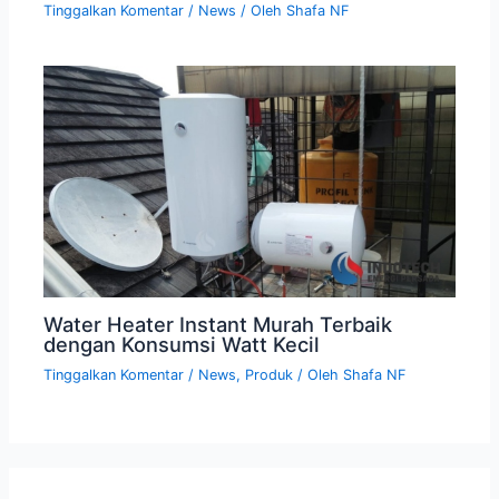
Tinggalkan Komentar
/
News
/ Oleh
Shafa NF
Water Heater Instant Murah Terbaik
dengan Konsumsi Watt Kecil
Tinggalkan Komentar
/
News
,
Produk
/ Oleh
Shafa NF