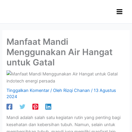
Lewati
ke
konten
Manfaat Mandi
Menggunakan Air Hangat
untuk Gatal
Tinggalkan Komentar
/ Oleh
Rizqi Chanan
/
13 Agustus
2024
Mandi adalah salah satu kegiatan rutin yang penting bagi
kesehatan dan kebersihan tubuh. Namun, selain untuk
membersihkan tubuh, mandi juga memiliki manfaat lain