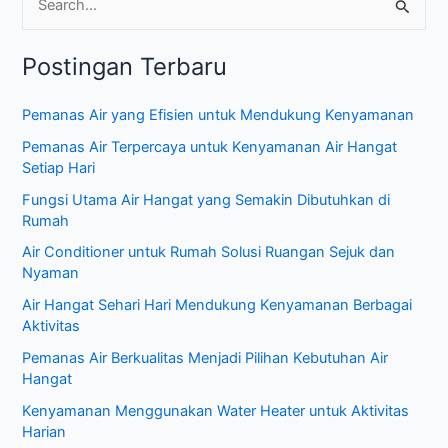
C
a
Postingan Terbaru
r
i
Pemanas Air yang Efisien untuk Mendukung Kenyamanan
u
Pemanas Air Terpercaya untuk Kenyamanan Air Hangat
n
Setiap Hari
t
Fungsi Utama Air Hangat yang Semakin Dibutuhkan di
u
Rumah
k
Air Conditioner untuk Rumah Solusi Ruangan Sejuk dan
:
Nyaman
Air Hangat Sehari Hari Mendukung Kenyamanan Berbagai
Aktivitas
Pemanas Air Berkualitas Menjadi Pilihan Kebutuhan Air
Hangat
Kenyamanan Menggunakan Water Heater untuk Aktivitas
Harian