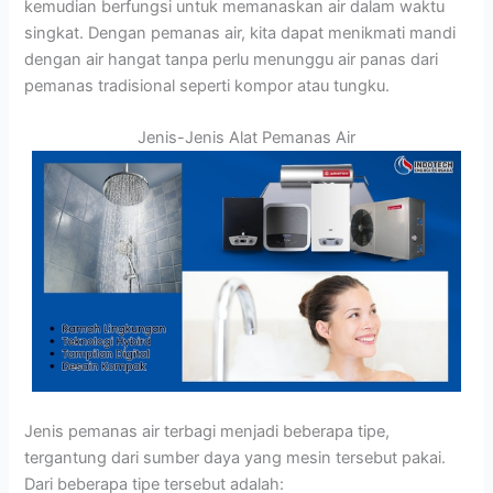
kemudian berfungsi untuk memanaskan air dalam waktu
singkat. Dengan pemanas air, kita dapat menikmati mandi
dengan air hangat tanpa perlu menunggu air panas dari
pemanas tradisional seperti kompor atau tungku.
Jenis-Jenis Alat Pemanas Air
Jenis pemanas air terbagi menjadi beberapa tipe,
tergantung dari sumber daya yang mesin tersebut pakai.
Dari beberapa tipe tersebut adalah: