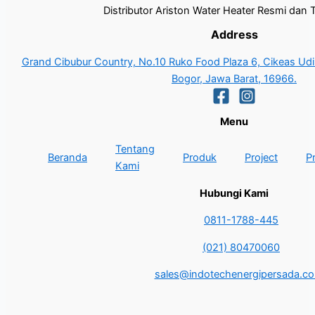
Distributor Ariston Water Heater Resmi dan 
Address
Grand Cibubur Country, No.10 Ruko Food Plaza 6, Cikeas Udik
Bogor, Jawa Barat, 16966.
Menu
Tentang
Beranda
Produk
Project
P
Kami
Hubungi Kami
0811-1788-445
(021) 80470060
sales@indotechenergipersada.co.