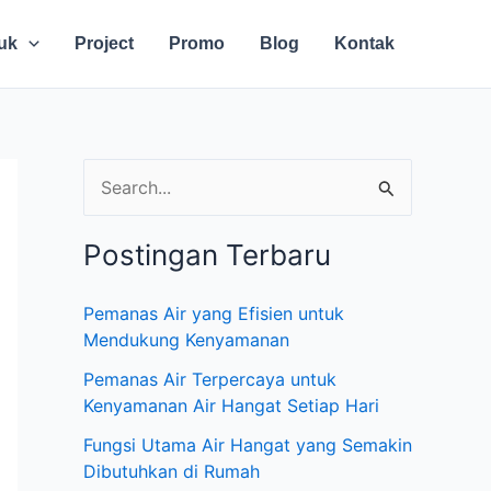
uk
Project
Promo
Blog
Kontak
C
a
Postingan Terbaru
r
i
Pemanas Air yang Efisien untuk
u
Mendukung Kenyamanan
n
Pemanas Air Terpercaya untuk
t
Kenyamanan Air Hangat Setiap Hari
u
Fungsi Utama Air Hangat yang Semakin
Dibutuhkan di Rumah
k