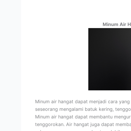
Minum Air H
Minum air hangat dapat menjadi cara yang 
seseorang mengalami batuk kering, tenggor
Minum air hangat dapat membantu menguran
tenggorokan. Air hangat juga dapat memba