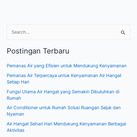
C
a
Postingan Terbaru
r
i
Pemanas Air yang Efisien untuk Mendukung Kenyamanan
u
Pemanas Air Terpercaya untuk Kenyamanan Air Hangat
n
Setiap Hari
t
Fungsi Utama Air Hangat yang Semakin Dibutuhkan di
u
Rumah
k
Air Conditioner untuk Rumah Solusi Ruangan Sejuk dan
:
Nyaman
Air Hangat Sehari Hari Mendukung Kenyamanan Berbagai
Aktivitas