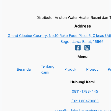
Distributor Ariston Water Heater Resmi dan 
Address
Grand Cibubur Country, No.10 Ruko Food Plaza 6, Cikeas Udik
Bogor, Jawa Barat, 16966.
Menu
Tentang
Beranda
Produk
Project
P
Kami
Hubungi Kami
0811-1788-445
(021) 80470060
sales@indotechenergipersada.co.